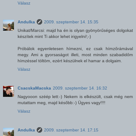
Válasz
Andulka
2009. szeptember 14. 15:35
Unikat/Marcsi: majd ha én is olyan gyönyörűséges dolgokat
készítek mint Ti akkor lehet irigyelni!;-)
Próbálok egyenletesen hímezni, ez csak hímzőrámával
megy. Ami a gyorsaságot illeti, most minden szabadidőm
hímzéssel töltöm, ezért készülnek el hamar a dolgaim.
Válasz
CsacskaMacska
2009. szeptember 14. 16:32
Nagyooon széép lett:-) Nekem is elkészült, csak még nem
mutattam meg, majd később:-) Ügyes vagy!!!!
Válasz
Andulka
2009. szeptember 14. 17:15